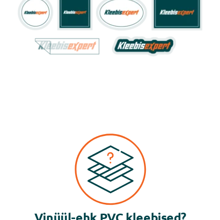
Vinüül-ehk PVC kleebised?