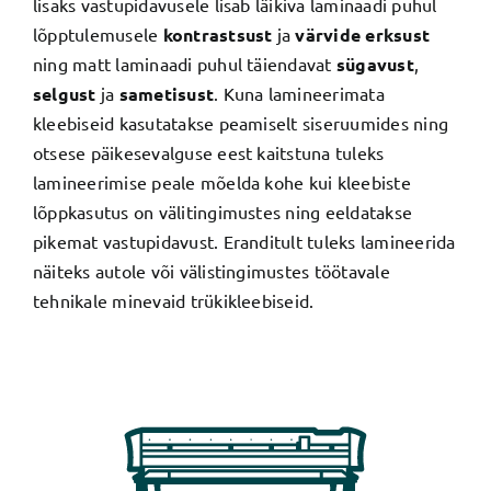
lisaks vastupidavusele lisab läikiva laminaadi puhul
lõpptulemusele
kontrastsust
ja
värvide erksust
ning matt laminaadi puhul täiendavat
sügavust
,
selgust
ja
sametisust
. Kuna lamineerimata
kleebiseid kasutatakse peamiselt siseruumides ning
otsese päikesevalguse eest kaitstuna tuleks
lamineerimise peale mõelda kohe kui kleebiste
lõppkasutus on välitingimustes ning eeldatakse
pikemat vastupidavust. Eranditult tuleks lamineerida
näiteks autole või välistingimustes töötavale
tehnikale minevaid trükikleebiseid.