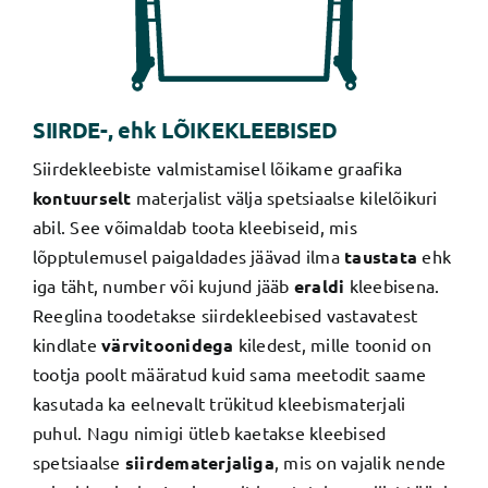
SIIRDE-, ehk LÕIKEKLEEBISED
Siirdekleebiste valmistamisel lõikame graafika
kontuurselt
materjalist välja spetsiaalse kilelõikuri
abil. See võimaldab toota kleebiseid, mis
lõpptulemusel paigaldades jäävad ilma
taustata
ehk
iga täht, number või kujund jääb
eraldi
kleebisena.
Reeglina toodetakse siirdekleebised vastavatest
kindlate
värvitoonidega
kiledest, mille toonid on
tootja poolt määratud kuid sama meetodit saame
kasutada ka eelnevalt trükitud kleebismaterjali
puhul. Nagu nimigi ütleb kaetakse kleebised
spetsiaalse
siirdematerjaliga
, mis on vajalik nende