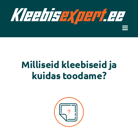
Skip
to
content
Milliseid kleebiseid ja
kuidas toodame?