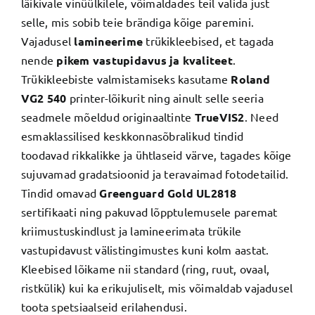
läikivale vinüülkilele, võimaldades teil valida just
selle, mis sobib teie brändiga kõige paremini.
Vajadusel
lamineerime
trükikleebised, et tagada
nende
pikem vastupidavus ja kvaliteet
.
Trükikleebiste valmistamiseks kasutame
Roland
VG2 540
printer-lõikurit ning ainult selle seeria
seadmele mõeldud originaaltinte
TrueVIS2
. Need
esmaklassilised keskkonnasõbralikud tindid
toodavad rikkalikke ja ühtlaseid värve, tagades kõige
sujuvamad gradatsioonid ja teravaimad fotodetailid.
Tindid omavad
Greenguard Gold UL2818
sertifikaati ning pakuvad lõpptulemusele paremat
kriimustuskindlust ja lamineerimata trükile
vastupidavust välistingimustes kuni kolm aastat.
Kleebised lõikame nii standard (ring, ruut, ovaal,
ristkülik) kui ka erikujuliselt, mis võimaldab vajadusel
toota spetsiaalseid erilahendusi.