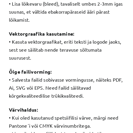
• Lisa lõikevaru (bleed), tavaliselt umbes 2-3mm igas
suunas, et vältida ebakorrapäraseid ääri pärast
lõikamist.
Vektorgraafika kasutamine:
• Kasuta vektorgraafikat, eriti teksti ja logode jaoks,
sest see säilitab nende teravuse sõltumata
suurusest.
Õige failivorming:
• Salvesta failid sobivasse vormingusse, näiteks PDF,
Ai, SVG või EPS. Need failid säilitavad
kõrgekvaliteedilise trükikvaliteedi.
Värvihaldus:
• Kui oled kasutanud spetsiifilisi värve, märgi need
Pantone´i või CMYK värvinumbritega.