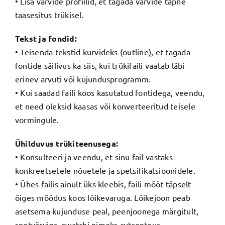
• Lisa värvide profiilid, et tagada värvide täpne
taasesitus trükisel.
Tekst ja fondid:
• Teisenda tekstid kurvideks (outline), et tagada
fontide säilivus ka siis, kui trükifaili vaatab läbi
erinev arvuti või kujundusprogramm.
• Kui saadad faili koos kasutatud fontidega, veendu,
et need oleksid kaasas või konverteeritud teisele
vormingule.
Ühilduvus trükiteenusega:
• Konsulteeri ja veendu, et sinu fail vastaks
konkreetsetele nõuetele ja spetsifikatsioonidele.
• Ühes failis ainult üks kleebis, faili mõõt täpselt
õiges mõõdus koos lõikevaruga. Lõikejoon peab
asetsema kujunduse peal, peenjoonega märgitult,
spotvärviga, swatchi nimeks cutcontour.