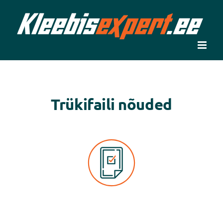
Skip
to
content
Trükifaili nõuded