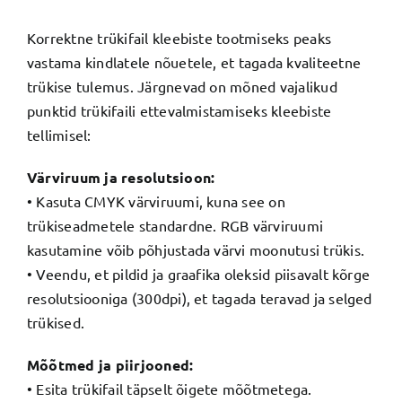
Korrektne trükifail kleebiste tootmiseks peaks
vastama kindlatele nõuetele, et tagada kvaliteetne
trükise tulemus. Järgnevad on mõned vajalikud
punktid trükifaili ettevalmistamiseks kleebiste
tellimisel:
Värviruum ja resolutsioon:
• Kasuta CMYK värviruumi, kuna see on
trükiseadmetele standardne. RGB värviruumi
kasutamine võib põhjustada värvi moonutusi trükis.
• Veendu, et pildid ja graafika oleksid piisavalt kõrge
resolutsiooniga (300dpi), et tagada teravad ja selged
trükised.
Mõõtmed ja piirjooned:
• Esita trükifail täpselt õigete mõõtmetega.