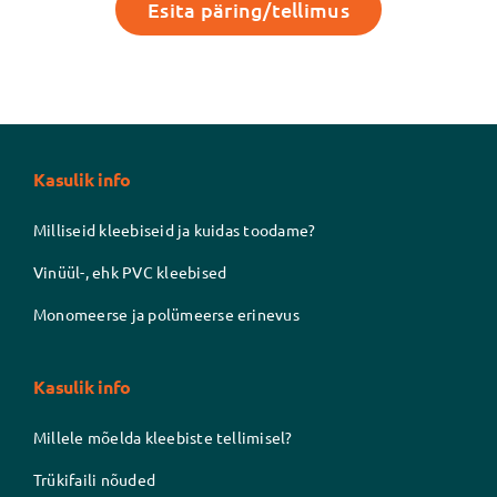
Esita päring/tellimus
Kasulik info
Milliseid kleebiseid ja kuidas toodame?
Vinüül-, ehk PVC kleebised
Monomeerse ja polümeerse erinevus
Kasulik info
Millele mõelda kleebiste tellimisel?
Trükifaili nõuded